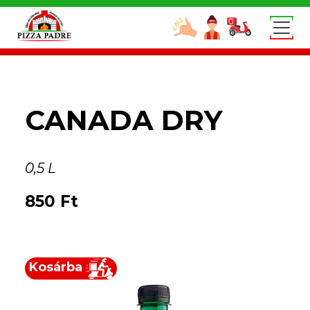
Skip to main content
0
CANADA DRY
0,5 L
850
Ft
Kosárba