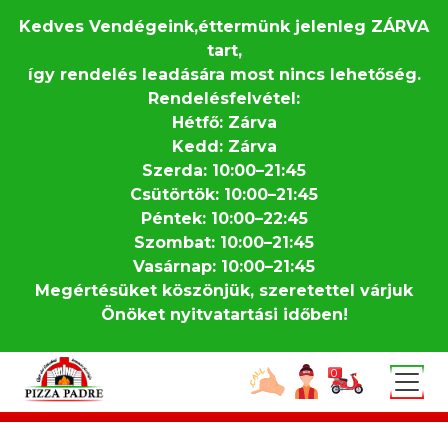
Kedves Vendégeink,éttermünk jelenleg ZÁRVA
tart,
így rendelés leadására most nincs lehetőség.
Rendelésfelvétel:
Hétfő: Zárva
Kedd: Zárva
Szerda: 10:00–21:45
Csütörtök: 10:00–21:45
Péntek: 10:00–22:45
Szombat: 10:00–21:45
Vasárnap: 10:00–21:45
Megértésüket köszönjük, szeretettel várjuk
Önöket nyitvatartási időben!
Skip to main content
0