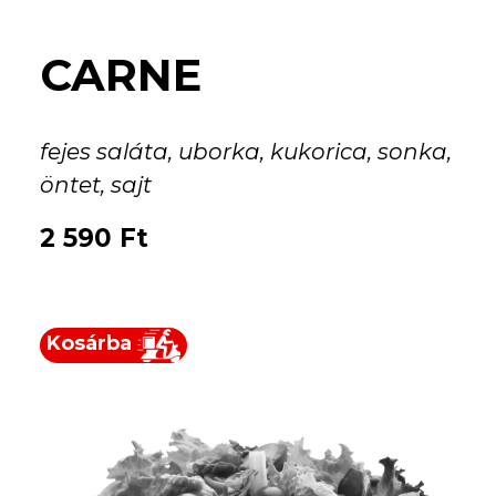
CARNE
fejes saláta, uborka, kukorica, sonka,
öntet, sajt
2 590
Ft
Kosárba