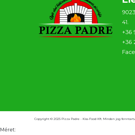
9023
41.
+36 
+36 
Face
Copyright © 2025 Pizza Padre - Kiss-Food Kft. Minden jog fenntartv
Méret: