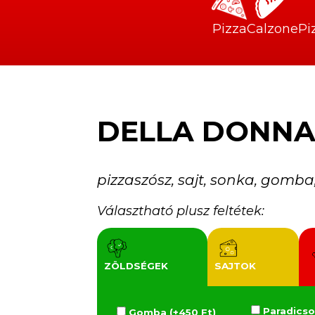
Pizza
Calzone
Pi
DELLA DONN
pizzaszósz, sajt, sonka, gomba
Választható plusz feltétek:
ZÖLDSÉGEK
SAJTOK
Paradicso
Gomba (+450 Ft)