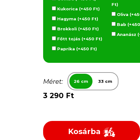
Ft)
Kukorica (+450 Ft)
Oliva (+45
Hagyma (+450 Ft)
Bab (+450
Brokkoli (+450 Ft)
Ananász (
Főtt tojás (+450 Ft)
Paprika (+450 Ft)
Méret:
26 cm
33 cm
3 290 Ft
Kosárba