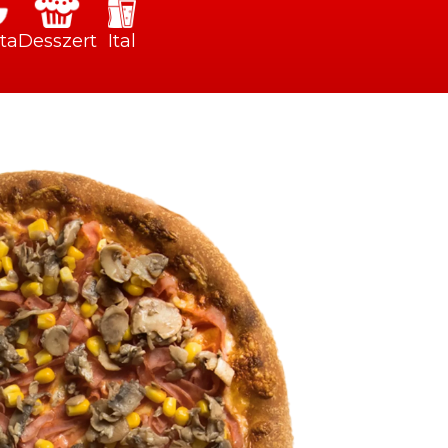
ta
Desszert
Ital