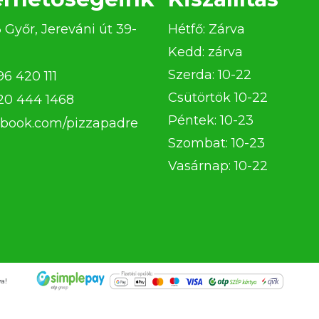
 Győr, Jereváni út 39-
Hétfő: Zárva
Kedd: zárva
Szerda: 10-22
96 420 111
Csütörtök 10-22
20 444 1468
Péntek: 10-23
book.com/pizzapadre
Szombat: 10-23
Vasárnap: 10-22
a!