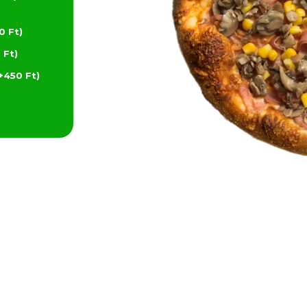
0 Ft)
 Ft)
+450 Ft)