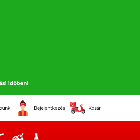
,
ási időben!
0
apunk
Bejelentkezés
Kosár