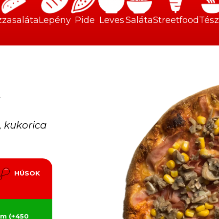
zzasaláta
Lepény
Pide
Leves
Saláta
Streetfood
Tész
A
, kukorica
HÚSOK
m (+450