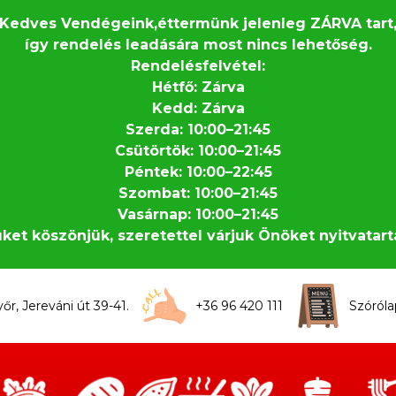
Kedves Vendégeink,éttermünk jelenleg ZÁRVA tart
így rendelés leadására most nincs lehetőség.
Rendelésfelvétel:
Hétfő: Zárva
Kedd: Zárva
Szerda: 10:00–21:45
Csütörtök: 10:00–21:45
Péntek: 10:00–22:45
Szombat: 10:00–21:45
Vasárnap: 10:00–21:45
et köszönjük, szeretettel várjuk Önöket nyitvatart
r, Jereváni út 39-41.
+36 96 420 111
Szóról