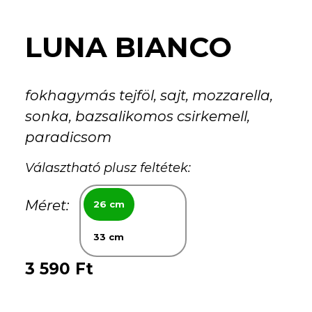
LUNA BIANCO
fokhagymás tejföl, sajt, mozzarella,
sonka, bazsalikomos csirkemell,
paradicsom
Választható plusz feltétek:
Méret:
26 cm
33 cm
3 590 Ft