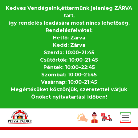
Kedves Vendégeink,éttermünk jelenleg ZÁRVA
tart,
így rendelés leadására most nincs lehetőség.
Rendelésfelvétel:
Hétfő: Zárva
Kedd: Zárva
Szerda: 10:00–21:45
Csütörtök: 10:00–21:45
Péntek: 10:00–22:45
Szombat: 10:00–21:45
Vasárnap: 10:00–21:45
Megértésüket köszönjük, szeretettel várjuk
Önöket nyitvatartási időben!
Skip to main content
0