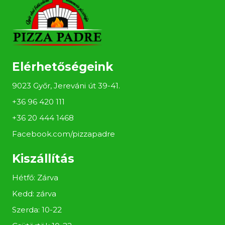
Elérhetőségeink
9023 Győr, Jereváni út 39-41.
+36 96 420 111
+36 20 444 1468
Facebook.com/pizzapadre
Kiszállítás
Hétfő: Zárva
Kedd: zárva
Szerda: 10-22