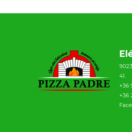
El
9023
41.
+36 
+36 
Face