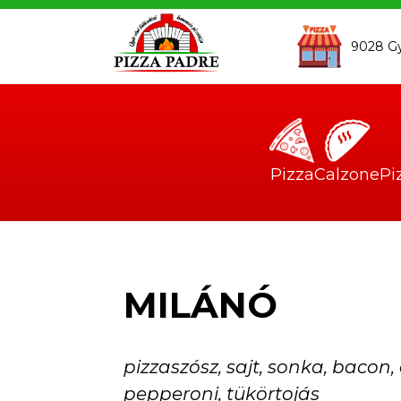
Skip to main content
9028 Győ
Pizza
Calzone
Pi
MILÁNÓ
pizzaszósz, sajt, sonka, bacon,
pepperoni, tükörtojás