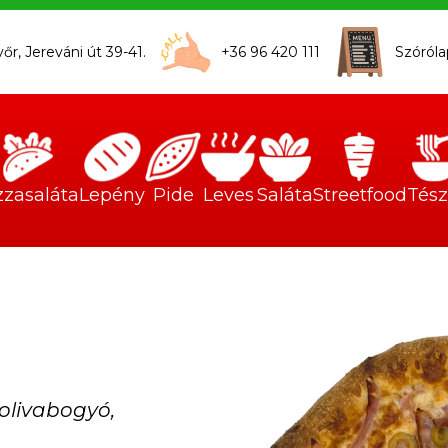
r, Jereváni út 39-41.
+36 96 420 111
Szóról
zzasaláta
Lepény
Pide
Leves
Saláta
Streetfood
Tész
 olivabogyó,