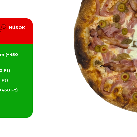
HÚSOK
m (+450
0 Ft)
 Ft)
+450 Ft)