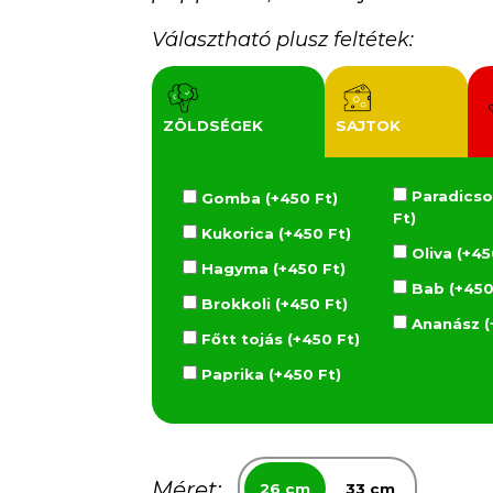
Választható plusz feltétek:
ZÖLDSÉGEK
SAJTOK
Paradicso
Gomba (+450 Ft)
Ft)
Kukorica (+450 Ft)
Oliva (+45
Hagyma (+450 Ft)
Bab (+450
Brokkoli (+450 Ft)
Ananász (
Főtt tojás (+450 Ft)
Paprika (+450 Ft)
Méret:
26 cm
33 cm