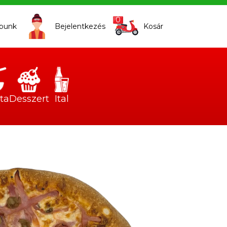
0
apunk
Bejelentkezés
Kosár
ta
Desszert
Ital