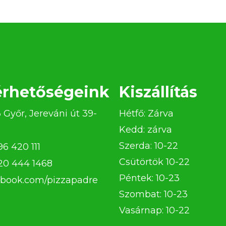
érhetőségeink
Kiszállítás
 Győr, Jereváni út 39-
Hétfő: Zárva
Kedd: zárva
Szerda: 10-22
96 420 111
Csütörtök 10-22
20 444 1468
Péntek: 10-23
book.com/pizzapadre
Szombat: 10-23
Vasárnap: 10-22