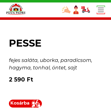
Skip to main content
0
PESSE
fejes saláta, uborka, paradicsom,
hagyma, tonhal, öntet, sajt
2 590
Ft
Kosárba