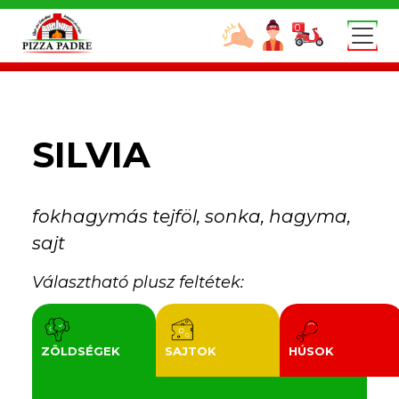
Skip to main content
0
SILVIA
fokhagymás tejföl, sonka, hagyma,
sajt
Választható plusz feltétek:
ZÖLDSÉGEK
SAJTOK
HÚSOK